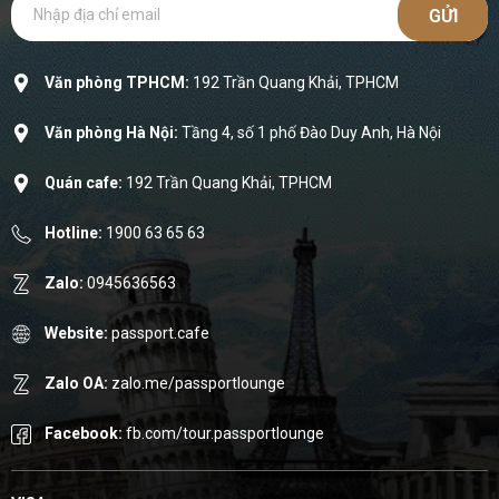
GỬI
Văn phòng TPHCM:
192 Trần Quang Khải, TPHCM
Văn phòng Hà Nội:
Tầng 4, số 1 phố Đào Duy Anh, Hà Nội
Quán cafe:
192 Trần Quang Khải, TPHCM
Hotline:
1900 63 65 63
Zalo:
0945636563
Website:
passport.cafe
Zalo OA:
zalo.me/passportlounge
Facebook:
fb.com/tour.passportlounge